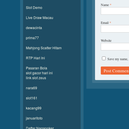
Name
*
Slot Demo
Live Draw Macau
Email
*
dewacinta
prima77
Website
Mahjong Scatter Hitam
RTP Hari Ini
Save my name, e
Pasaran Bola
slot gacor hari ini
link slot zeus
nara69
slot161
kacang99
januaritoto
Daftar Nagapoker