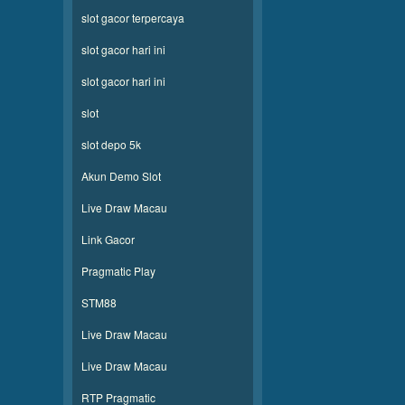
slot gacor terpercaya
slot gacor hari ini
slot gacor hari ini
slot
slot depo 5k
Akun Demo Slot
Live Draw Macau
Link Gacor
Pragmatic Play
STM88
Live Draw Macau
Live Draw Macau
RTP Pragmatic