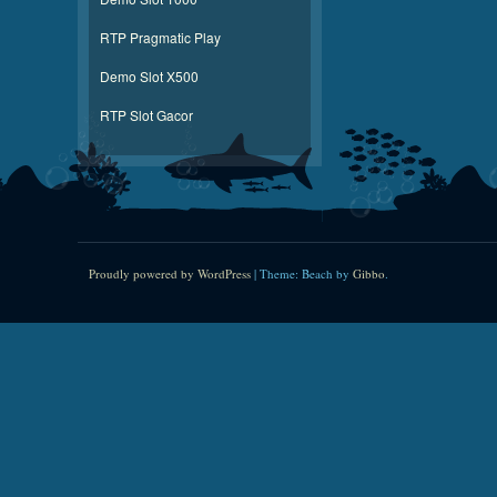
RTP Pragmatic Play
Demo Slot X500
RTP Slot Gacor
Proudly powered by WordPress
|
Theme: Beach by
Gibbo
.